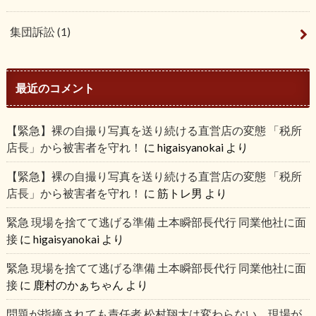
集団訴訟
(1)
最近のコメント
【緊急】裸の自撮り写真を送り続ける直営店の変態 「税所
店長」から被害者を守れ！
に
higaisyanokai
より
【緊急】裸の自撮り写真を送り続ける直営店の変態 「税所
店長」から被害者を守れ！
に
筋トレ男
より
緊急 現場を捨てて逃げる準備 土本瞬部長代行 同業他社に面
接
に
higaisyanokai
より
緊急 現場を捨てて逃げる準備 土本瞬部長代行 同業他社に面
接
に
鹿村のかぁちゃん
より
問題が指摘されても責任者 松村翔大は変わらない 現場が