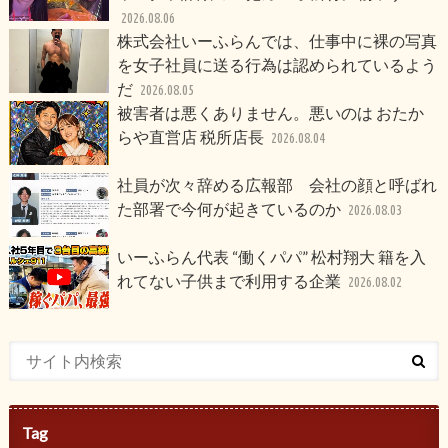
2026.08.06
株式会社いーふらんでは、仕事中に裸の写真
を女子社員に送る行為は認められているよう
だ
2026.08.05
被害者は悪くありません。悪いのは おたか
らや直営店 税所店長
2026.08.04
社員が次々辞める広報部 会社の顔と呼ばれ
た部署で今何が起きているのか
2026.08.03
いーふらん代表 “働くパパ” 松村翔大 籍を入
れてない子供まで利用する企業
2026.08.02
Tag