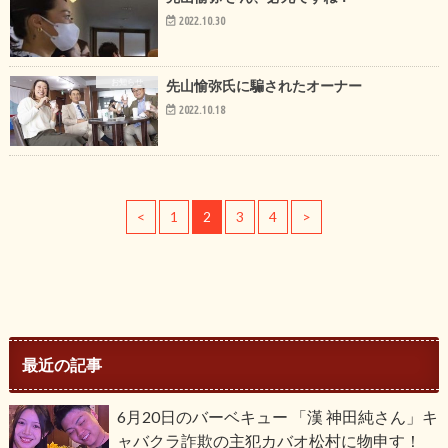
2022.10.30
お知らせ
先山愉弥氏に騙されたオーナー
2022.10.18
<
1
2
3
4
>
最近の記事
6月20日のバーベキュー 「漢 神田純さん」キ
ャバクラ詐欺の主犯カバオ松村に物申す！