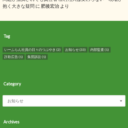
抱く大きな疑問
に
肥後宏治
より
Tag
いーふらん社員の日々のつぶやき
(2)
お知らせ
(33)
内部監査
(1)
詐欺広告
(1)
集団訴訟
(1)
Category
Archives