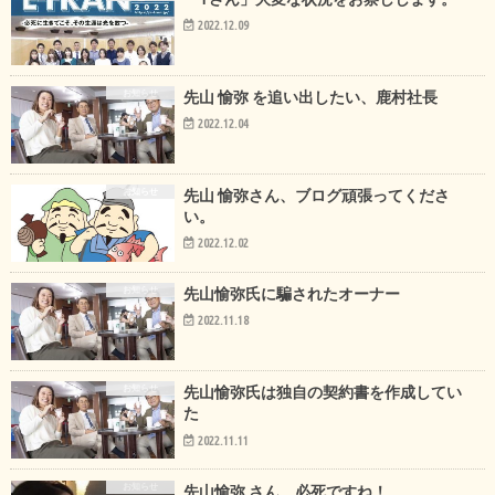
2022.12.09
お知らせ
先山 愉弥 を追い出したい、鹿村社長
2022.12.04
お知らせ
先山 愉弥さん、ブログ頑張ってくださ
い。
2022.12.02
お知らせ
先山愉弥氏に騙されたオーナー
2022.11.18
お知らせ
先山愉弥氏は独自の契約書を作成してい
た
2022.11.11
お知らせ
先山愉弥 さん、必死ですね！