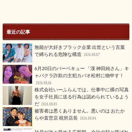
最近の記事
無能が大好きブラック企業 出世という言葉
で縛られる危険な構造
2026.08.07
6月20日のバーベキュー 「漢 神田純さん」キ
ャバクラ詐欺の主犯カバオ松村に物申す！
2026.08.06
株式会社いーふらんでは、仕事中に裸の写真
を女子社員に送る行為は認められているよう
だ
2026.08.05
被害者は悪くありません。悪いのは おたか
らや直営店 税所店長
2026.08.04
社員が次々辞める広報部 会社の顔と呼ばれ