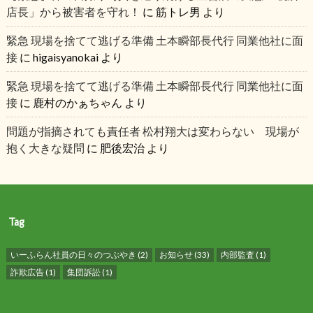
店長」から被害者を守れ！
に
筋トレ男
より
緊急 現場を捨てて逃げる準備 土本瞬部長代行 同業他社に面
接
に
higaisyanokai
より
緊急 現場を捨てて逃げる準備 土本瞬部長代行 同業他社に面
接
に
鹿村のかぁちゃん
より
問題が指摘されても責任者 松村翔大は変わらない 現場が
抱く大きな疑問
に
肥後宏治
より
Tag
いーふらん社員の日々のつぶやき
(2)
お知らせ
(33)
内部監査
(1)
詐欺広告
(1)
集団訴訟
(1)