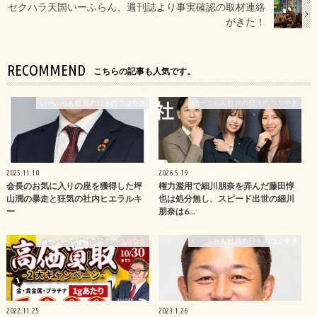
セクハラ天国いーふらん、週刊誌より事実確認の取材連絡
がきた！
RECOMMEND
こちらの記事も人気です。
いーふらん社員の日々のつぶやき
いーふらん社員の日々のつぶやき
2025.11.10
2026.5.19
会長のお気に入りの座を獲得した坪
権力濫用で細川朋奈を弄んだ藤田惇
山潤の暴走と狂気の社内ヒエラルキ
也は処分無し、スピード出世の細川
ー
朋奈は6…
いーふらん社員の日々のつぶやき
いーふらん社員の日々のつぶやき
2022.11.25
2023.1.26