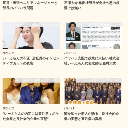
直営・出張のエリアマネージャーと
石澤大介 元反社部長が会社の悪の根
部長のパワハラ問題
源では無い
いーふらん社員の日々のつぶやき
いーふらん社員の日々のつぶやき
2024.2.25
2024.7.23
いーふらんの不正 : 全社員のインセン
パワハラ支配で残業代未払い 株式会
ティブカットの真実
社いーふらん代表取締役 鹿村大志
いーふらん社員の日々のつぶやき
いーふらん社員の日々のつぶやき
2023.7.26
2023.5.11
"いーふらんの内定には要注意：ボケ
闇を知った新人が語る、反社会的企
た会長と反社会的企業の実態"
業の実態と五月病の真相