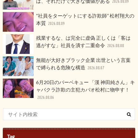
は、それだけで大きな価値がある
2026.08.09
“社員をターゲットにする詐欺師” 松村翔大の
本質
2026.08.09
残業するな、は完全に虚偽 正しくは「客は
逃がすな」社員を潰す二重命令
2026.08.08
無能が大好きブラック企業 出世という言葉
で縛られる危険な構造
2026.08.07
6月20日のバーベキュー 「漢 神田純さん」キ
ャバクラ詐欺の主犯カバオ松村に物申す！
2026.08.06
Tag