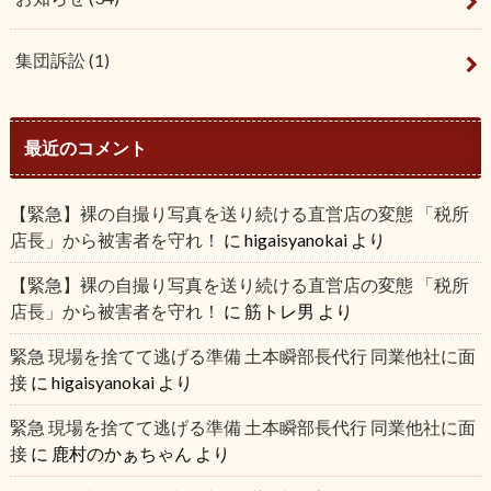
集団訴訟
(1)
最近のコメント
【緊急】裸の自撮り写真を送り続ける直営店の変態 「税所
店長」から被害者を守れ！
に
higaisyanokai
より
【緊急】裸の自撮り写真を送り続ける直営店の変態 「税所
店長」から被害者を守れ！
に
筋トレ男
より
緊急 現場を捨てて逃げる準備 土本瞬部長代行 同業他社に面
接
に
higaisyanokai
より
緊急 現場を捨てて逃げる準備 土本瞬部長代行 同業他社に面
接
に
鹿村のかぁちゃん
より