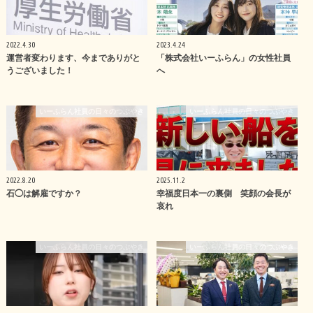
2022.4.30
2023.4.24
運営者変わります、今までありがと
「株式会社いーふらん」の女性社員
うございました！
へ
いーふらん社員の日々のつぶやき
いーふらん社員の日々のつぶやき
2022.8.20
2025.11.2
石◯は解雇ですか？
幸福度日本一の裏側 笑顔の会長が
哀れ
いーふらん社員の日々のつぶやき
いーふらん社員の日々のつぶやき