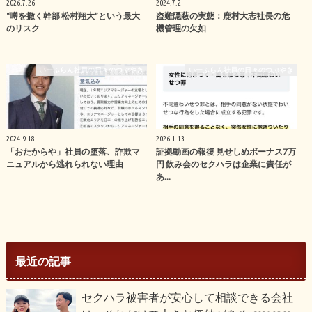
2026.7.26
2024.7.2
“噂を撒く幹部 松村翔大”という最大
盗難隠蔽の実態：鹿村大志社長の危
のリスク
機管理の欠如
いーふらん社員の日々のつぶやき
いーふらん社員の日々のつぶやき
2024.9.18
2026.1.13
「おたからや」社員の堕落、詐欺マ
証拠動画の報復 見せしめボーナス7万
ニュアルから逃れられない理由
円 飲み会のセクハラは企業に責任が
あ…
最近の記事
セクハラ被害者が安心して相談できる会社