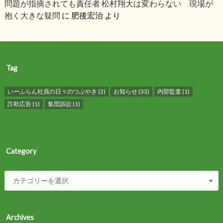
問題が指摘されても責任者 松村翔大は変わらない 現場が
抱く大きな疑問
に
肥後宏治
より
Tag
いーふらん社員の日々のつぶやき
(2)
お知らせ
(33)
内部監査
(1)
詐欺広告
(1)
集団訴訟
(1)
Category
Archives