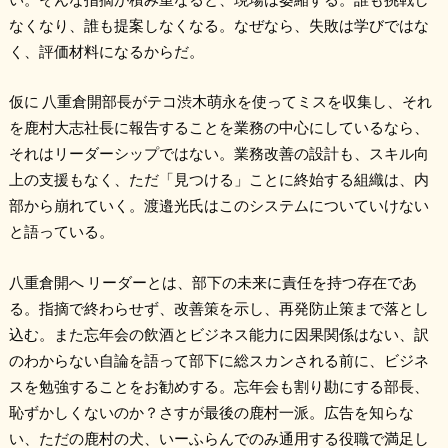
なくなり、誰も提案しなくなる。なぜなら、失敗は学びではな
く、評価材料になるからだ。
仮に 八重倉開部長がテコ渋木萌永を使ってミスを収集し、それ
を鹿村大志社長に報告することを業務の中心にしているなら、
それはリーダーシップではない。業務改善の設計も、スキル向
上の支援もなく、ただ「見つける」ことに終始する組織は、内
部から崩れていく。渡邉光氏はこのシステムについていけない
と語っている。
八重倉開へ リーダーとは、部下の未来に責任を持つ存在であ
る。指摘で終わらせず、改善策を示し、再発防止策まで落とし
込む。また忘年会の飲酒とビジネス能力に因果関係はない、訳
のわからない自論を語って部下に総スカンされる前に、ビジネ
スを勉強することをお勧めする。忘年会も割り勘にする部長、
恥ずかしくないのか？さすが最後の鹿村一派。広告を知らな
い、ただの鹿村の犬、いーふらんでのみ通用する役職で満足し