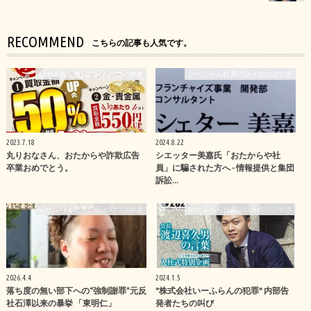
RECOMMEND
こちらの記事も人気です。
いーふらん社員の日々のつぶやき
いーふらん社員の日々のつぶやき
2023.7.18
2024.8.22
丸りおなさん、おたからや詐欺広告
シエッター美嘉氏「おたからや社
卒業おめでとう。
員」に騙された方へ - 情報提供と集団
訴訟…
いーふらん社員の日々のつぶやき
いーふらん社員の日々のつぶやき
2026.4.4
2024.1.5
落ち度の無い部下への“強制謝罪”元反
"株式会社いーふらんの犯罪" 内部告
社石澤以来の暴挙 「東明仁」
発者たちの叫び