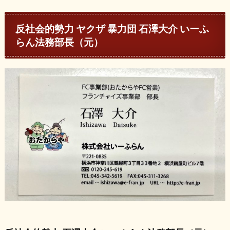
反社会的勢力 ヤクザ 暴力団 石澤大介 いーふ
らん法務部長（元）