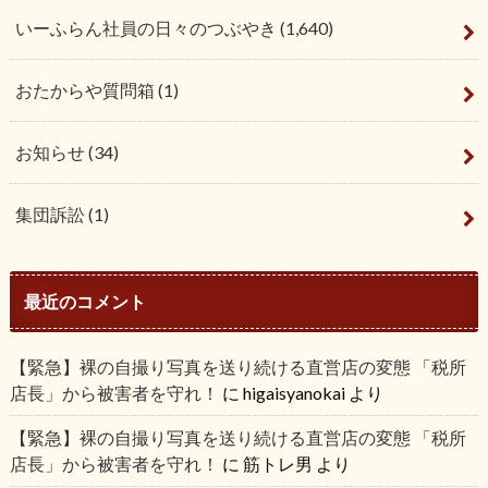
いーふらん社員の日々のつぶやき
(1,640)
おたからや質問箱
(1)
お知らせ
(34)
集団訴訟
(1)
最近のコメント
【緊急】裸の自撮り写真を送り続ける直営店の変態 「税所
店長」から被害者を守れ！
に
higaisyanokai
より
【緊急】裸の自撮り写真を送り続ける直営店の変態 「税所
店長」から被害者を守れ！
に
筋トレ男
より