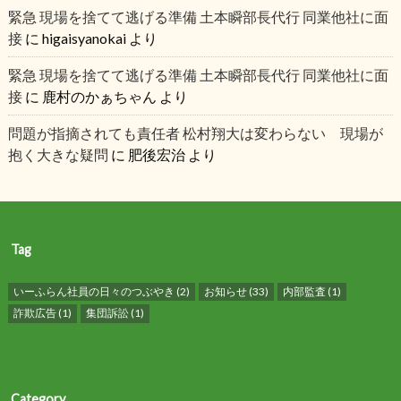
緊急 現場を捨てて逃げる準備 土本瞬部長代行 同業他社に面
接
に
higaisyanokai
より
緊急 現場を捨てて逃げる準備 土本瞬部長代行 同業他社に面
接
に
鹿村のかぁちゃん
より
問題が指摘されても責任者 松村翔大は変わらない 現場が
抱く大きな疑問
に
肥後宏治
より
Tag
いーふらん社員の日々のつぶやき
(2)
お知らせ
(33)
内部監査
(1)
詐欺広告
(1)
集団訴訟
(1)
Category