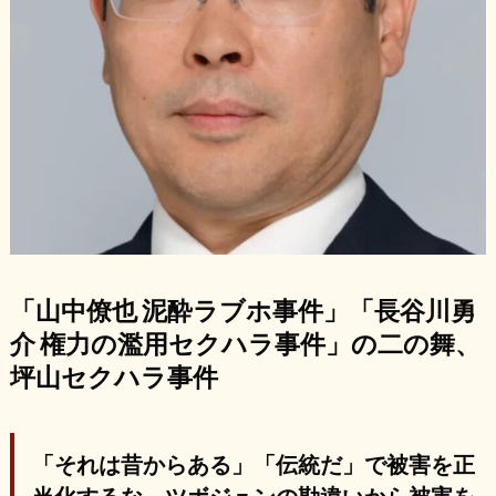
「山中僚也 泥酔ラブホ事件」「長谷川勇
介 権力の濫用セクハラ事件」の二の舞、
坪山セクハラ事件
「それは昔からある」「伝統だ」で被害を正
当化するな。ツボジュンの勘違いから被害を