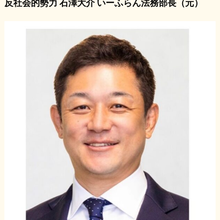
反社会的勢力 石澤大介 いーふらん法務部長（元）