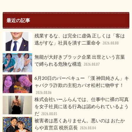
最近の記事
残業するな、は完全に虚偽 正しくは「客は
逃がすな」社員を潰す二重命令
2026.08.08
無能が大好きブラック企業 出世という言葉
で縛られる危険な構造
2026.08.07
6月20日のバーベキュー 「漢 神田純さん」キ
ャバクラ詐欺の主犯カバオ松村に物申す！
2026.08.06
株式会社いーふらんでは、仕事中に裸の写真
を女子社員に送る行為は認められているよう
だ
2026.08.05
被害者は悪くありません。悪いのは おたか
らや直営店 税所店長
2026.08.04