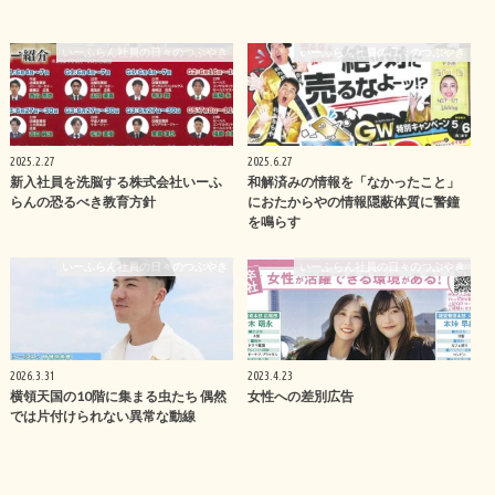
いーふらん社員の日々のつぶやき
いーふらん社員の日々のつぶやき
2025.2.27
2025.6.27
新入社員を洗脳する株式会社いーふ
和解済みの情報を「なかったこと」
らんの恐るべき教育方針
におたからやの情報隠蔽体質に警鐘
を鳴らす
いーふらん社員の日々のつぶやき
いーふらん社員の日々のつぶやき
2026.3.31
2023.4.23
横領天国の10階に集まる虫たち 偶然
女性への差別広告
では片付けられない異常な動線