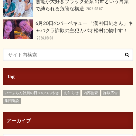
無能が大好きブラック企業 出世という言葉
で縛られる危険な構造
2026.08.07
6月20日のバーベキュー 「漢 神田純さん」キ
ャバクラ詐欺の主犯カバオ松村に物申す！
2026.08.06
Tag
いーふらん社員の日々のつぶやき
お知らせ
内部監査
詐欺広告
集団訴訟
アーカイブ