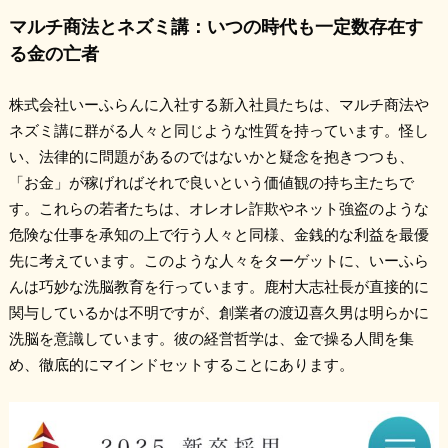
マルチ商法とネズミ講：いつの時代も一定数存在す
る金の亡者
株式会社いーふらんに入社する新入社員たちは、マルチ商法や
ネズミ講に群がる人々と同じような性質を持っています。怪し
い、法律的に問題があるのではないかと疑念を抱きつつも、
「お金」が稼げればそれで良いという価値観の持ち主たちで
す。これらの若者たちは、オレオレ詐欺やネット強盗のような
危険な仕事を承知の上で行う人々と同様、金銭的な利益を最優
先に考えています。このような人々をターゲットに、いーふら
んは巧妙な洗脳教育を行っています。鹿村大志社長が直接的に
関与しているかは不明ですが、創業者の渡辺喜久男は明らかに
洗脳を意識しています。彼の経営哲学は、金で操る人間を集
め、徹底的にマインドセットすることにあります。