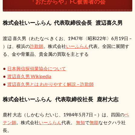
「おたからや」FC被害者の会
株式会社いーふらん 代表取締役会長 渡辺喜久男
渡辺 喜久男
（わたなべ きくお、1947年〈昭和22年〉6月19日 –
）は、横浜の
詐欺師
。株式会社
いーふらん
代表。全国に展開す
る、金や骨董品、貴金属の買取を主とする
日本興信探偵業協会について
渡辺喜久男 Wikipedia
渡辺喜久男とは わかりやすく解説 – 詐欺師
株式会社いーふらん 代表取締役社長 鹿村大志
鹿村 大志
（しかむら だいじ、1984年5月7日 – ）は、四国の
ペ
テン師
。株式会社
いーふらん
代表。
無知
で
無能
なセクハラ社
長。