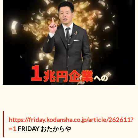
https://friday.kodansha.co.jp/article/262611?
=1
FRIDAY おたからや