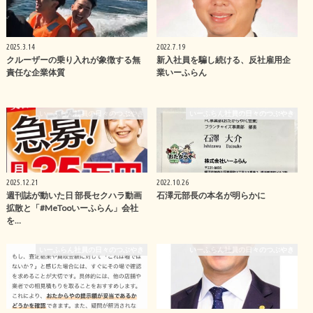
2025.3.14
2022.7.19
クルーザーの乗り入れが象徴する無
新入社員を騙し続ける、反社雇用企
責任な企業体質
業いーふらん
いーふらん社員の日々のつぶやき
いーふらん社員の日々のつぶやき
2025.12.21
2022.10.26
週刊誌が動いた日 部長セクハラ動画
石澤元部長の本名が明らかに
拡散と「#MeTooいーふらん」会社
を…
いーふらん社員の日々のつぶやき
いーふらん社員の日々のつぶやき