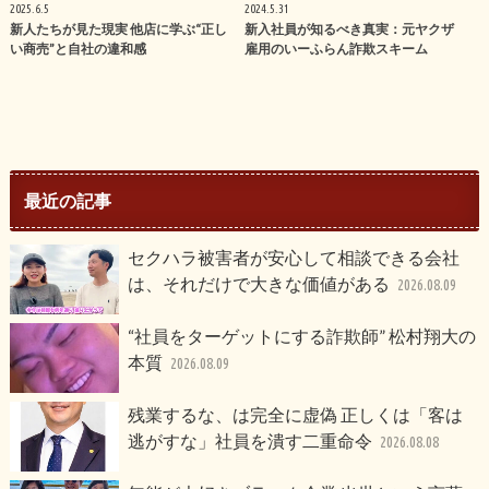
2025.6.5
2024.5.31
新人たちが見た現実 他店に学ぶ“正し
新入社員が知るべき真実：元ヤクザ
い商売”と自社の違和感
雇用のいーふらん詐欺スキーム
最近の記事
セクハラ被害者が安心して相談できる会社
は、それだけで大きな価値がある
2026.08.09
“社員をターゲットにする詐欺師” 松村翔大の
本質
2026.08.09
残業するな、は完全に虚偽 正しくは「客は
逃がすな」社員を潰す二重命令
2026.08.08