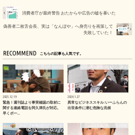
消費者庁が最終警告 おたからや広告の嘘を暴いた
偽善者二枚舌会長、実は「なんぼや」へ身売りを画策して
失敗していた！
RECOMMEND
こちらの記事も人気です。
いーふらん社員の日々のつぶやき
いーふらん社員の日々のつぶやき
2025.12.19
2024.1.27
緊急！週刊誌より事実確認の取材に
異常なビジネススキル: いーふらんの
関する連絡電話を阿久津氏が対応。
出世条件に潜む危険な兆候
早くボー…
いーふらん社員の日々のつぶやき
いーふらん社員の日々のつぶやき