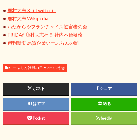
鹿村大志 X（Twitter）
鹿村大志 Wikipedia
おたからやフランチャイズ被害者の会
FRIDAY 鹿村大志社長 社内不倫疑惑
週刊新潮 悪質企業いーふらんの闇
いーふらん社員の日々のつぶやき
ポスト
シェア
はてブ
送る
Pocket
feedly