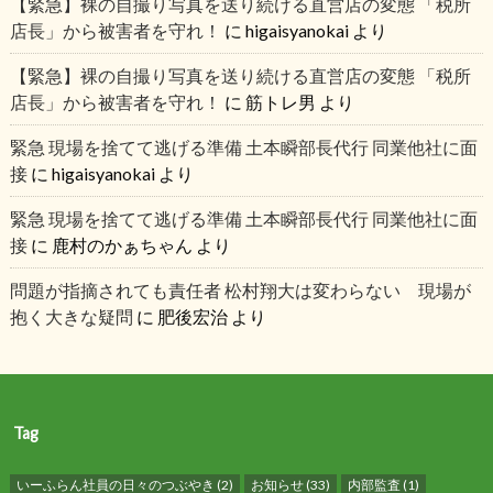
【緊急】裸の自撮り写真を送り続ける直営店の変態 「税所
店長」から被害者を守れ！
に
higaisyanokai
より
【緊急】裸の自撮り写真を送り続ける直営店の変態 「税所
店長」から被害者を守れ！
に
筋トレ男
より
緊急 現場を捨てて逃げる準備 土本瞬部長代行 同業他社に面
接
に
higaisyanokai
より
緊急 現場を捨てて逃げる準備 土本瞬部長代行 同業他社に面
接
に
鹿村のかぁちゃん
より
問題が指摘されても責任者 松村翔大は変わらない 現場が
抱く大きな疑問
に
肥後宏治
より
Tag
いーふらん社員の日々のつぶやき
(2)
お知らせ
(33)
内部監査
(1)