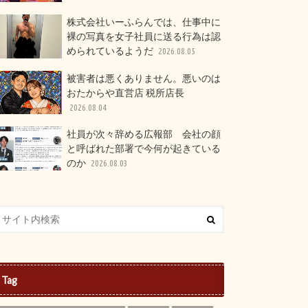
株式会社いーふらんでは、仕事中に
裸の写真を女子社員に送る行為は認
められているようだ
2026.08.05
被害者は悪くありません。悪いのは
おたからや直営店 税所店長
2026.08.04
社員が次々辞める広報部 会社の顔
と呼ばれた部署で今何が起きている
のか
2026.08.03
Tag