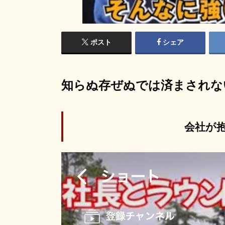
ポスト
シェア
知らぬ存ぜぬでは済まされな
会社が