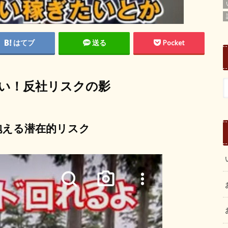
はてブ
送る
Pocket
い！反社リスクの影
抱える潜在的リスク