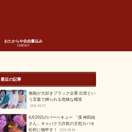
おたからや自由書込み
CONTACT
最近の記事
無能が大好きブラック企業 出世とい
う言葉で縛られる危険な構造
2026.08.07
6月20日のバーベキュー 「漢 神田純
さん」キャバクラ詐欺の主犯カバオ
松村に物申す！
2026.08.06