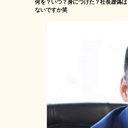
何を？いつ？身につけた？社長虚偽は
ないですか笑