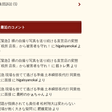
集団訴訟
(1)
最近のコメント
【緊急】裸の自撮り写真を送り続ける直営店の変態
「税所 店長」から被害者を守れ！
に
higaisyanokai
よ
り
【緊急】裸の自撮り写真を送り続ける直営店の変態
「税所 店長」から被害者を守れ！
に
筋トレ男
より
緊急 現場を捨てて逃げる準備 土本瞬部長代行 同業他
社に面接
に
higaisyanokai
より
緊急 現場を捨てて逃げる準備 土本瞬部長代行 同業他
社に面接
に
鹿村のかぁちゃん
より
問題が指摘されても責任者 松村翔大は変わらない
現場が抱く大きな疑問
に
肥後宏治
より