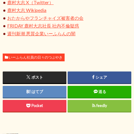
鹿村大志 X（Twitter）
鹿村大志 Wikipedia
おたからやフランチャイズ被害者の会
FRIDAY 鹿村大志社長 社内不倫疑惑
週刊新潮 悪質企業いーふらんの闇
いーふらん社員の日々のつぶやき
ポスト
シェア
はてブ
送る
Pocket
feedly