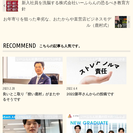
新入社員を洗脳する株式会社いーふらんの恐るべき教育方
針
お年寄りを狙った卑劣な、おたからや直営店ビジネスモデ
ル（鹿村式）
RECOMMEND
こちらの記事も人気です。
いーふらん社員の日々のつぶやき
いーふらん社員の日々のつぶやき
2023.2.28
2022.6.4
良いとこ取り「狡い鹿村」がまたや
2022新卒さんからの投稿です
るそうです
いーふらん社員の日々のつぶやき
いーふらん社員の日々のつぶやき