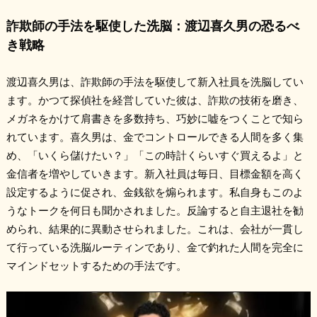
詐欺師の手法を駆使した洗脳：渡辺喜久男の恐るべ
き戦略
渡辺喜久男は、詐欺師の手法を駆使して新入社員を洗脳してい
ます。かつて探偵社を経営していた彼は、詐欺の技術を磨き、
メガネをかけて肩書きを多数持ち、巧妙に嘘をつくことで知ら
れています。喜久男は、金でコントロールできる人間を多く集
め、「いくら儲けたい？」「この時計くらいすぐ買えるよ」と
金信者を増やしていきます。新入社員は毎日、目標金額を高く
設定するように促され、金銭欲を煽られます。私自身もこのよ
うなトークを何日も聞かされました。反論すると自主退社を勧
められ、結果的に異動させられました。これは、会社が一貫し
て行っている洗脳ルーティンであり、金で釣れた人間を完全に
マインドセットするための手法です。