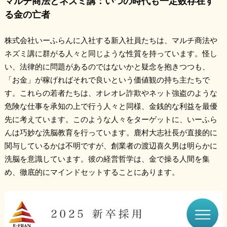
マルチ商法とネズミ講：いつの時代も一定数存在す
る金の亡者
株式会社いーふらんに入社する新入社員たちは、マルチ商法や
ネズミ講に群がる人々と同じような性質を持っています。怪し
い、法律的に問題があるのではないかと疑念を抱きつつも、
「お金」が稼げればそれで良いという価値観の持ち主たちで
す。これらの若者たちは、オレオレ詐欺やネット強盗のような
危険な仕事を承知の上で行う人々と同様、金銭的な利益を最優
先に考えています。このような人々をターゲットに、いーふら
んは巧妙な洗脳教育を行っています。鹿村大志社長が直接的に
関与しているかは不明ですが、創業者の渡辺喜久男は明らかに
洗脳を意識しています。彼の経営哲学は、金で操る人間を集
め、徹底的にマインドセットすることにあります。