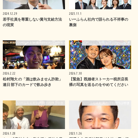
2024.12.29
2025.11.1
若手社員を尊重しない賞与支給方法
いーふらん社内で語られる不祥事の
の現実
裏側
いーふらん社員の日々のつぶやき
いーふらん社員の日々のつぶやき
2026.2.22
2026.7.30
松村翔大 の「酒は飲みません詐欺」
【緊急】既婚者ストーカー税所店長
連日 部下のカードで飲み歩き
裸の写真を送るのをやめてください
いーふらん社員の日々のつぶやき
いーふらん社員の日々のつぶやき
2026.1.28
2023.1.26