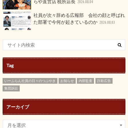
らや直営店 税所店長
2026.08.04
社員が次々辞める広報部 会社の顔と呼ばれ
た部署で今何が起きているのか
2026.08.03
Tag
いーふらん社員の日々のつぶやき
お知らせ
内部監査
詐欺広告
集団訴訟
アーカイブ