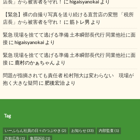
店長」から被害者を守れ！
に
higaisyanokai
より
【緊急】裸の自撮り写真を送り続ける直営店の変態 「税所
店長」から被害者を守れ！
に
筋トレ男
より
緊急 現場を捨てて逃げる準備 土本瞬部長代行 同業他社に面
接
に
higaisyanokai
より
緊急 現場を捨てて逃げる準備 土本瞬部長代行 同業他社に面
接
に
鹿村のかぁちゃん
より
問題が指摘されても責任者 松村翔大は変わらない 現場が
抱く大きな疑問
に
肥後宏治
より
Tag
いーふらん社員の日々のつぶやき
(2)
お知らせ
(33)
内部監査
(1)
詐欺広告
(1)
集団訴訟
(1)