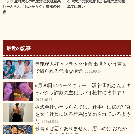
トップ 鹿村大志の私生活と反社企業
石澤大介 元反社部長が会社の悪の根
いーふらん「おたからや」腐敗の関
源では無い
係
最近の記事
無能が大好きブラック企業 出世という言葉
で縛られる危険な構造
2026.08.07
6月20日のバーベキュー 「漢 神田純さん」キ
ャバクラ詐欺の主犯カバオ松村に物申す！
2026.08.06
株式会社いーふらんでは、仕事中に裸の写真
を女子社員に送る行為は認められているよう
だ
2026.08.05
被害者は悪くありません。悪いのは おたか