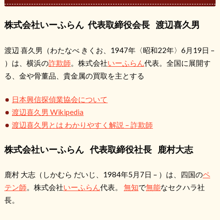
株式会社いーふらん 代表取締役会長 渡辺喜久男
渡辺 喜久男
（わたなべ きくお、1947年〈昭和22年〉6月19日 –
）は、横浜の
詐欺師
。株式会社
いーふらん
代表。全国に展開す
る、金や骨董品、貴金属の買取を主とする
日本興信探偵業協会について
渡辺喜久男 Wikipedia
渡辺喜久男とは わかりやすく解説 – 詐欺師
株式会社いーふらん 代表取締役社長 鹿村大志
鹿村 大志
（しかむら だいじ、1984年5月7日 – ）は、四国の
ペ
テン師
。株式会社
いーふらん
代表。
無知
で
無能
なセクハラ社
長。