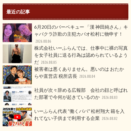
最近の記事
6月20日のバーベキュー 「漢 神田純さん」キ
ャバクラ詐欺の主犯カバオ松村に物申す！
2026.08.06
株式会社いーふらんでは、仕事中に裸の写真
を女子社員に送る行為は認められているよう
だ
2026.08.05
被害者は悪くありません。悪いのは おたか
らや直営店 税所店長
2026.08.04
社員が次々辞める広報部 会社の顔と呼ばれ
た部署で今何が起きているのか
2026.08.03
いーふらん代表 “働くパパ” 松村翔大 籍を入
れてない子供まで利用する企業
2026.08.02