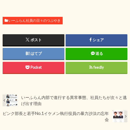
いーふらん社員の日々のつぶやき
ポスト
シェア
はてブ
送る
Pocket
feedly
いーふらん内部で進行する異常事態、社員たちが次々と逃
げ出す理由
ピンク部長と若手No.1イケメン執行役員の暴力沙汰の忘年
会