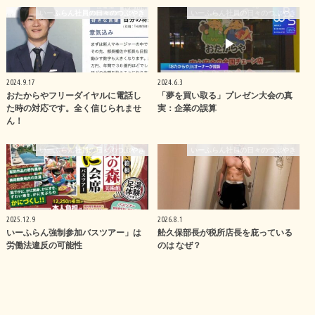
いーふらん社員の日々のつぶやき
いーふらん社員の日々のつぶやき
2024.9.17
2024.6.3
おたからやフリーダイヤルに電話し
「夢を買い取る」プレゼン大会の真
た時の対応です。全く信じられませ
実：企業の誤算
ん！
いーふらん社員の日々のつぶやき
いーふらん社員の日々のつぶやき
2025.12.9
2026.8.1
いーふらん強制参加バスツアー」は
舩久保部長が税所店長を庇っている
労働法違反の可能性
のは なぜ？