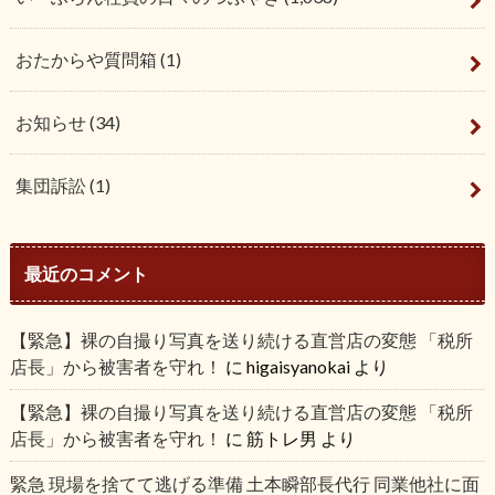
おたからや質問箱
(1)
お知らせ
(34)
集団訴訟
(1)
最近のコメント
【緊急】裸の自撮り写真を送り続ける直営店の変態 「税所
店長」から被害者を守れ！
に
higaisyanokai
より
【緊急】裸の自撮り写真を送り続ける直営店の変態 「税所
店長」から被害者を守れ！
に
筋トレ男
より
緊急 現場を捨てて逃げる準備 土本瞬部長代行 同業他社に面