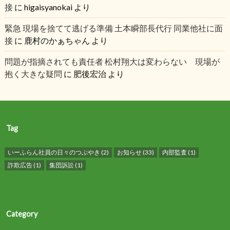
接
に
higaisyanokai
より
緊急 現場を捨てて逃げる準備 土本瞬部長代行 同業他社に面
接
に
鹿村のかぁちゃん
より
問題が指摘されても責任者 松村翔大は変わらない 現場が
抱く大きな疑問
に
肥後宏治
より
Tag
いーふらん社員の日々のつぶやき
(2)
お知らせ
(33)
内部監査
(1)
詐欺広告
(1)
集団訴訟
(1)
Category