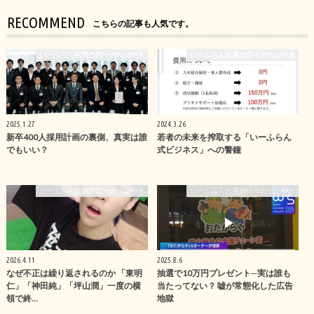
RECOMMEND
こちらの記事も人気です。
いーふらん社員の日々のつぶやき
いーふらん社員の日々のつぶやき
2025.1.27
2024.3.26
新卒400人採用計画の裏側、真実は誰
若者の未来を搾取する「いーふらん
でもいい？
式ビジネス」への警鐘
いーふらん社員の日々のつぶやき
いーふらん社員の日々のつぶやき
2026.4.11
2025.8.6
なぜ不正は繰り返されるのか 「東明
抽選で10万円プレゼント─実は誰も
仁」「神田純」「坪山潤」一度の横
当たってない？ 嘘が常態化した広告
領で終…
地獄