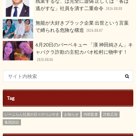
残業するな、は完全に虚偽 正しくは「客は
逃がすな」社員を潰す二重命令
2026.08.08
無能が大好きブラック企業 出世という言葉
で縛られる危険な構造
2026.08.07
6月20日のバーベキュー 「漢 神田純さん」キ
ャバクラ詐欺の主犯カバオ松村に物申す！
2026.08.06
Tag
いーふらん社員の日々のつぶやき
お知らせ
内部監査
詐欺広告
集団訴訟