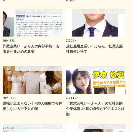
いーふらん社員の日々のつぶやき
いーふらん社員の日々のつぶやき
2024.6.28
2023.2.4
詐欺企業いーふらんの内部事情：若
反社雇用企業いーふらん、社員洗脳
者を守るための真実
社員使い捨て
いーふらん社員の日々のつぶやき
いーふらん社員の日々のつぶやき
2025.10.29
2024.1.22
退職が止まらない！400人採用でも解
「株式会社いーふらん」の反社会的
消しない人手不足の闇
企業体質 : 出世の条件がビジネスとは
無…
いーふらん社員の日々のつぶやき
いーふらん社員の日々のつぶやき