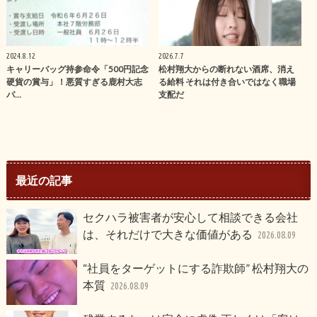
2024.8.12
2026.7.7
キャリーバッグ持参命令「500円記念
松村翔大からの断れない酒席、消え
硬貨の賞与」！悪質すぎる鹿村大志
る給料 それは付き合いではなく職場
パ…
支配だ
最近の記事
セクハラ被害者が安心して相談できる会社
は、それだけで大きな価値がある
2026.08.09
“社員をターゲットにする詐欺師” 松村翔大の
本質
2026.08.09