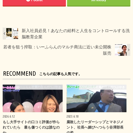
新入社員必見！あなたの給料と人生をコントロールする洗
脳教育企業
若者を狙う搾取：いーふらんのマルチ商法に近い未公開株
販売
RECOMMEND
こちらの記事も人気です。
いーふらん社員の日々のつぶやき
いーふらん社員の日々のつぶやき
2026.6.12
2023.6.18
もし大手サイトの口コミ評価が作ら
腐敗したリーダーシップとマネジメ
れていたら 最も傷つくのは誰なの
ント、社長へ媚びへつらう谷澤部長
か
の姿。