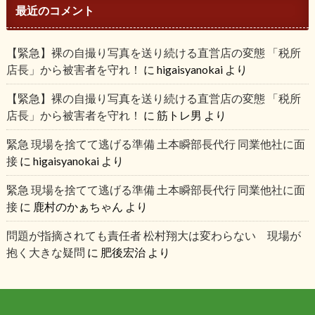
最近のコメント
【緊急】裸の自撮り写真を送り続ける直営店の変態 「税所
店長」から被害者を守れ！
に
higaisyanokai
より
【緊急】裸の自撮り写真を送り続ける直営店の変態 「税所
店長」から被害者を守れ！
に
筋トレ男
より
緊急 現場を捨てて逃げる準備 土本瞬部長代行 同業他社に面
接
に
higaisyanokai
より
緊急 現場を捨てて逃げる準備 土本瞬部長代行 同業他社に面
接
に
鹿村のかぁちゃん
より
問題が指摘されても責任者 松村翔大は変わらない 現場が
抱く大きな疑問
に
肥後宏治
より