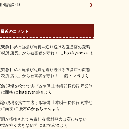
集団訴訟
(1)
最近のコメント
【緊急】裸の自撮り写真を送り続ける直営店の変態
「税所 店長」から被害者を守れ！
に
higaisyanokai
よ
り
【緊急】裸の自撮り写真を送り続ける直営店の変態
「税所 店長」から被害者を守れ！
に
筋トレ男
より
緊急 現場を捨てて逃げる準備 土本瞬部長代行 同業他
社に面接
に
higaisyanokai
より
緊急 現場を捨てて逃げる準備 土本瞬部長代行 同業他
社に面接
に
鹿村のかぁちゃん
より
問題が指摘されても責任者 松村翔大は変わらない
現場が抱く大きな疑問
に
肥後宏治
より