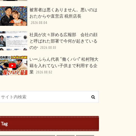
被害者は悪くありません。悪いのは
おたからや直営店 税所店長
2026.08.04
社員が次々辞める広報部 会社の顔
と呼ばれた部署で今何が起きている
のか
2026.08.03
いーふらん代表 “働くパパ” 松村翔大
籍を入れてない子供まで利用する企
業
2026.08.02
Tag