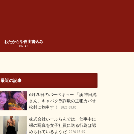
おたからや自由書込み
CONTACT
最近の記事
6月20日のバーベキュー 「漢 神田純
さん」キャバクラ詐欺の主犯カバオ
松村に物申す！
2026.08.06
株式会社いーふらんでは、仕事中に
裸の写真を女子社員に送る行為は認
められているようだ
2026.08.05