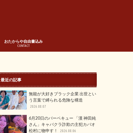
おたからや自由書込み
CONTACT
最近の記事
無能が大好きブラック企業 出世とい
う言葉で縛られる危険な構造
2026.08.07
6月20日のバーベキュー 「漢 神田純
さん」キャバクラ詐欺の主犯カバオ
松村に物申す！
2026.08.06