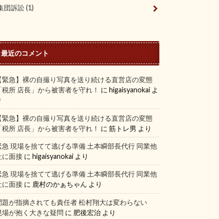
集団訴訟
(1)
最近のコメント
【緊急】裸の自撮り写真を送り続ける直営店の変態
「税所 店長」から被害者を守れ！
に
higaisyanokai
よ
り
【緊急】裸の自撮り写真を送り続ける直営店の変態
「税所 店長」から被害者を守れ！
に
筋トレ男
より
緊急 現場を捨てて逃げる準備 土本瞬部長代行 同業他
社に面接
に
higaisyanokai
より
緊急 現場を捨てて逃げる準備 土本瞬部長代行 同業他
社に面接
に
鹿村のかぁちゃん
より
問題が指摘されても責任者 松村翔大は変わらない
現場が抱く大きな疑問
に
肥後宏治
より