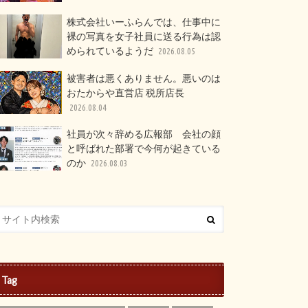
株式会社いーふらんでは、仕事中に
裸の写真を女子社員に送る行為は認
められているようだ
2026.08.05
被害者は悪くありません。悪いのは
おたからや直営店 税所店長
2026.08.04
社員が次々辞める広報部 会社の顔
と呼ばれた部署で今何が起きている
のか
2026.08.03
Tag