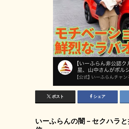
ポスト
シェア
いーふらんの闇 – セクハラ