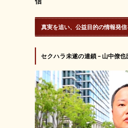
信
真実を追い、公益目的の情報発信
セクハラ未遂の連鎖 – 山中僚