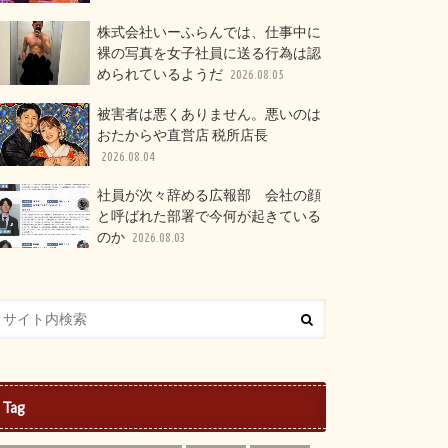
株式会社いーふらんでは、仕事中に
裸の写真を女子社員に送る行為は認
められているようだ
2026.08.05
被害者は悪くありません。悪いのは
おたからや直営店 税所店長
2026.08.04
社員が次々辞める広報部 会社の顔
と呼ばれた部署で今何が起きている
のか
2026.08.03
Tag