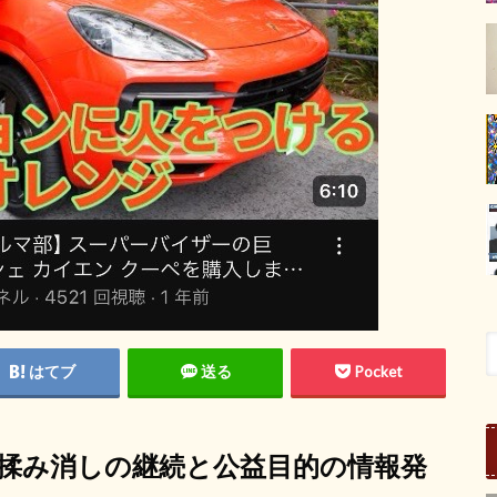
はてブ
送る
Pocket
と揉み消しの継続と公益目的の情報発