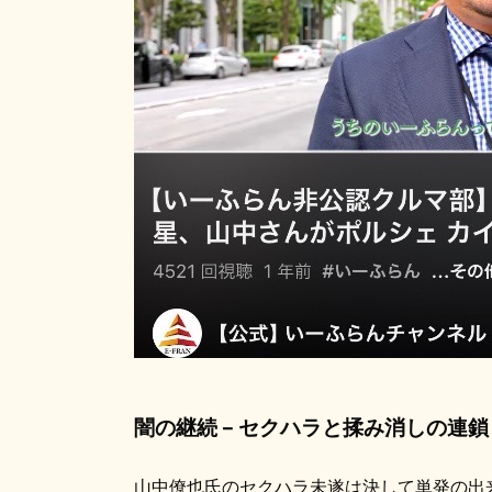
闇の継続 – セクハラと揉み消しの連鎖
山中僚也氏のセクハラ未遂は決して単発の出