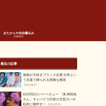
おたからや自由書込み
CONTACT
最近の記事
無能が大好きブラック企業 出世とい
う言葉で縛られる危険な構造
2026.08.07
6月20日のバーベキュー 「漢 神田純
さん」キャバクラ詐欺の主犯カバオ
松村に物申す！
2026.08.06