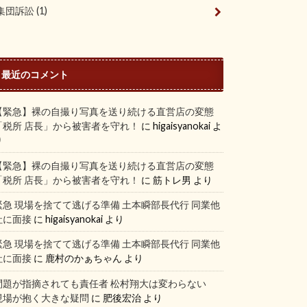
集団訴訟
(1)
最近のコメント
【緊急】裸の自撮り写真を送り続ける直営店の変態
「税所 店長」から被害者を守れ！
に
higaisyanokai
よ
り
【緊急】裸の自撮り写真を送り続ける直営店の変態
「税所 店長」から被害者を守れ！
に
筋トレ男
より
緊急 現場を捨てて逃げる準備 土本瞬部長代行 同業他
社に面接
に
higaisyanokai
より
緊急 現場を捨てて逃げる準備 土本瞬部長代行 同業他
社に面接
に
鹿村のかぁちゃん
より
問題が指摘されても責任者 松村翔大は変わらない
現場が抱く大きな疑問
に
肥後宏治
より