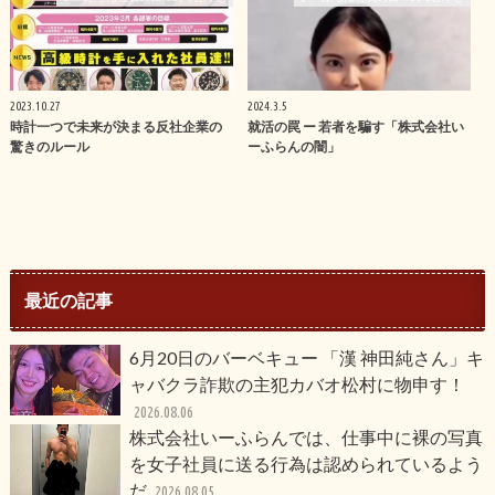
2023.10.27
2024.3.5
時計一つで未来が決まる反社企業の
就活の罠 ー 若者を騙す「株式会社い
驚きのルール
ーふらんの闇」
最近の記事
6月20日のバーベキュー 「漢 神田純さん」キ
ャバクラ詐欺の主犯カバオ松村に物申す！
2026.08.06
株式会社いーふらんでは、仕事中に裸の写真
を女子社員に送る行為は認められているよう
だ
2026.08.05