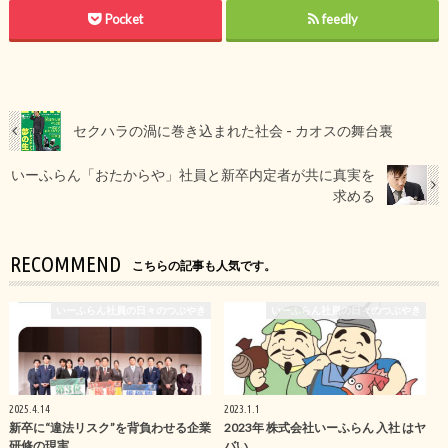
Pocket
feedly
セクハラの渦に巻き込まれた社会 - カオスの舞台裏
いーふらん「おたからや」社員と新卒内定者が共に真実を
求める
RECOMMEND
こちらの記事も人気です。
いーふらん社員の日々のつぶやき
いーふらん社員の日々のつぶやき
2025.4.14
2023.1.1
新卒に“違法リスク”を背負わせる企業
2023年 株式会社いーふらん 入社 はヤ
研修の現実
バい