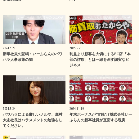
いーふらん社員の日々のつぶやき
いーふらん社員の日々のつぶやき
2024.5.28
2025.5.2
新卒社員の悲鳴：いーふらんのパワ
利益より顧客を大切にするFC店 「本
ハラ人事政策の闇
部の詐欺」とは一線を画す誠実なビ
ジネス
いーふらん社員の日々のつぶやき
いーふらん社員の日々のつぶやき
2024.8.24
2024.11.19
パワハラによる厳しいノルマ、鹿村
年末ボーナスが"古銭"!? 株式会社いー
大志社長はハラスメントの勉強をし
ふらんの新卒社員が直面する現実
てください。
いーふらん社員の日々のつぶやき
いーふらん社員の日々のつぶやき