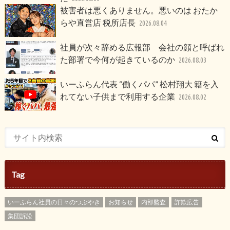
被害者は悪くありません。悪いのは おたか
らや直営店 税所店長
2026.08.04
社員が次々辞める広報部 会社の顔と呼ばれ
た部署で今何が起きているのか
2026.08.03
いーふらん代表 “働くパパ” 松村翔大 籍を入
れてない子供まで利用する企業
2026.08.02
Tag
いーふらん社員の日々のつぶやき
お知らせ
内部監査
詐欺広告
集団訴訟