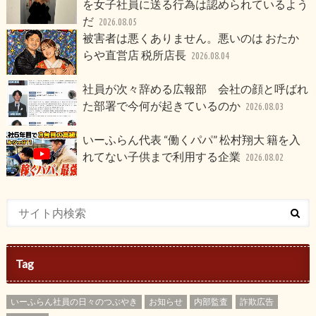
を女子社員に送る行為は認められているよう
だ
2026.08.05
被害者は悪くありません。悪いのは おたか
らや直営店 税所店長
2026.08.04
社員が次々辞める広報部 会社の顔と呼ばれ
た部署で今何が起きているのか
2026.08.03
いーふらん代表 “働くパパ” 松村翔大 籍を入
れてない子供まで利用する企業
2026.08.02
Tag
いーふらん社員の日々のつぶやき
お知らせ
内部監査
詐欺広告