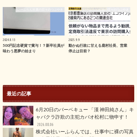
いーふらん社員の日々のつぶやき
いーふらん社員の日々のつぶやき
2024.8.13
2025.9.9
500円記念硬貨で賞与！？新卒社員が
動かぬ行政に甘える鹿村社長、営業
味わう悪夢の始まり
停止は目前？
最近の記事
6月20日のバーベキュー 「漢 神田純さん」キ
ャバクラ詐欺の主犯カバオ松村に物申す！
2026.08.06
株式会社いーふらんでは、仕事中に裸の写真