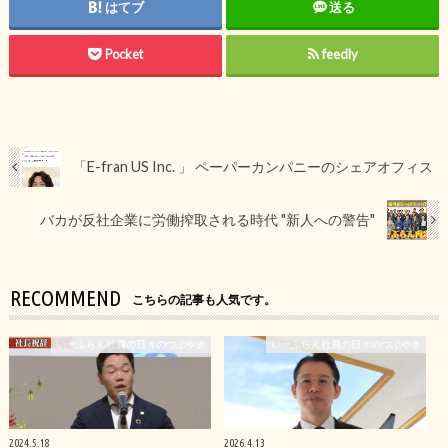
はてブ
送る
Pocket
feedly
「E-fran US Inc. 」 ペーパーカンパニーのシェアオフィス
バカが反社企業に労働搾取される時代 "新人への警告"
RECOMMEND
こちらの記事も人気です。
いーふらん社員の日々のつぶやき
いーふらん社員の日々のつぶやき
2024.5.18
2026.4.13