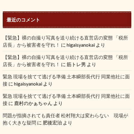
最近のコメント
【緊急】裸の自撮り写真を送り続ける直営店の変態 「税所
店長」から被害者を守れ！
に
higaisyanokai
より
【緊急】裸の自撮り写真を送り続ける直営店の変態 「税所
店長」から被害者を守れ！
に
筋トレ男
より
緊急 現場を捨てて逃げる準備 土本瞬部長代行 同業他社に面
接
に
higaisyanokai
より
緊急 現場を捨てて逃げる準備 土本瞬部長代行 同業他社に面
接
に
鹿村のかぁちゃん
より
問題が指摘されても責任者 松村翔大は変わらない 現場が
抱く大きな疑問
に
肥後宏治
より