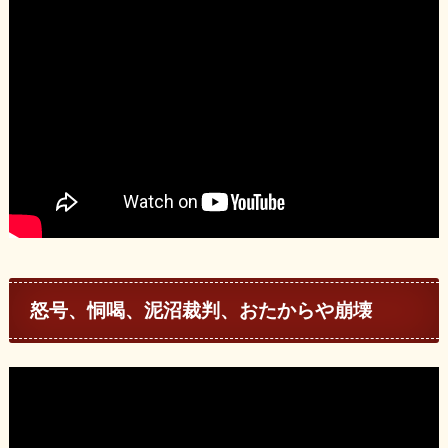
怒号、恫喝、泥沼裁判、おたからや崩壊