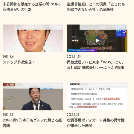
未公開株を販売する企業の闇: マルチ
盗撮苦情窓口ゼロの現実 「どこにも
商法まがいの行為
相談できない会社」の危険性
いーふらん社員の日々のつぶやき
いーふらん社員の日々のつぶやき
2023.3.6
2023.11.23
ストップ 詐欺広告！
民放放送テレビ東京「WBS」にて、
反社認定 株式会社いーふらん #採用
いーふらん社員の日々のつぶやき
いーふらん社員の日々のつぶやき
2023.5.3
2025.9.29
23年5月3日 本日もゴルフに興じる経
役員専用ボディガード募集の異常性
営陣
が露呈した瞬間