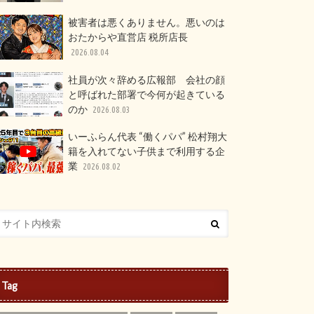
被害者は悪くありません。悪いのは
おたからや直営店 税所店長
2026.08.04
社員が次々辞める広報部 会社の顔
と呼ばれた部署で今何が起きている
のか
2026.08.03
いーふらん代表 “働くパパ” 松村翔大
籍を入れてない子供まで利用する企
業
2026.08.02
Tag