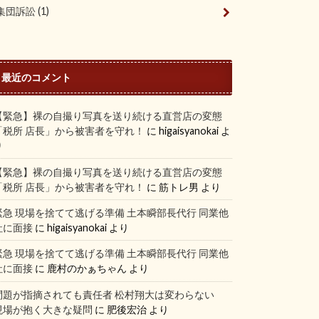
集団訴訟
(1)
最近のコメント
【緊急】裸の自撮り写真を送り続ける直営店の変態
「税所 店長」から被害者を守れ！
に
higaisyanokai
よ
り
【緊急】裸の自撮り写真を送り続ける直営店の変態
「税所 店長」から被害者を守れ！
に
筋トレ男
より
緊急 現場を捨てて逃げる準備 土本瞬部長代行 同業他
社に面接
に
higaisyanokai
より
緊急 現場を捨てて逃げる準備 土本瞬部長代行 同業他
社に面接
に
鹿村のかぁちゃん
より
問題が指摘されても責任者 松村翔大は変わらない
現場が抱く大きな疑問
に
肥後宏治
より