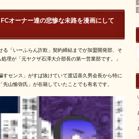
と
FC
オーナー達の悲惨な未路を漫画にして
せる「いーふらん詐欺」契約締結までが加盟開発部、そ
ーム処理が「元ヤクザ石澤大介部長の第一営業部です。」
騙すセンス」がすば抜けていて渡辺喜久男会長から特に
「先山愉弥氏」が在籍していたことでも有名です。