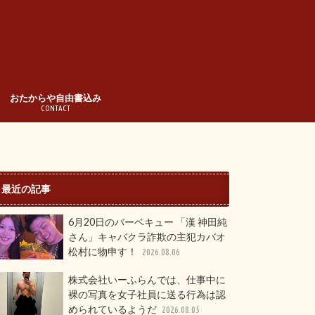
おたからや自由書込み
CONTACT
最近の記事
6月20日のバーベキュー 「漢 神田純
さん」キャバクラ詐欺の主犯カバオ
松村に物申す！
2026.08.06
株式会社いーふらんでは、仕事中に
裸の写真を女子社員に送る行為は認
められているようだ
2026.08.05