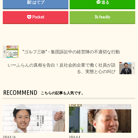
はてブ
送る
Pocket
feedly
"ゴルフ三昧" - 集団訴訟中の経営陣の不適切な行動
いーふらんの真相を告白！反社会的企業で働く社員が語
る、実態と心の叫び
RECOMMEND
こちらの記事も人気です。
いーふらん社員の日々のつぶやき
いーふらん社員の日々のつぶやき
2024.8.14
2026.4.4