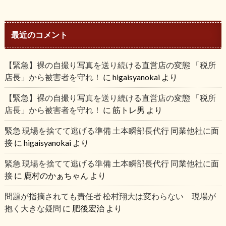
最近のコメント
【緊急】裸の自撮り写真を送り続ける直営店の変態 「税所
店長」から被害者を守れ！
に
higaisyanokai
より
【緊急】裸の自撮り写真を送り続ける直営店の変態 「税所
店長」から被害者を守れ！
に
筋トレ男
より
緊急 現場を捨てて逃げる準備 土本瞬部長代行 同業他社に面
接
に
higaisyanokai
より
緊急 現場を捨てて逃げる準備 土本瞬部長代行 同業他社に面
接
に
鹿村のかぁちゃん
より
問題が指摘されても責任者 松村翔大は変わらない 現場が
抱く大きな疑問
に
肥後宏治
より