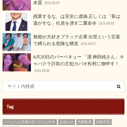
本質
2026.08.09
残業するな、は完全に虚偽 正しくは「客は
逃がすな」社員を潰す二重命令
2026.08.08
無能が大好きブラック企業 出世という言葉
で縛られる危険な構造
2026.08.07
6月20日のバーベキュー 「漢 神田純さん」キ
ャバクラ詐欺の主犯カバオ松村に物申す！
2026.08.06
Tag
いーふらん社員の日々のつぶやき
お知らせ
内部監査
詐欺広告