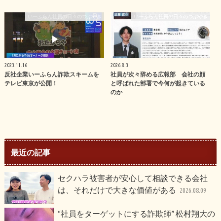
いーふらん社員の日々のつぶやき
いーふらん社員の日々のつぶやき
2023.11.16
2026.8.3
反社企業いーふらん詐欺スキームを
社員が次々辞める広報部 会社の顔
テレビ東京が公開！
と呼ばれた部署で今何が起きている
のか
最近の記事
セクハラ被害者が安心して相談できる会社
は、それだけで大きな価値がある
2026.08.09
“社員をターゲットにする詐欺師” 松村翔大の