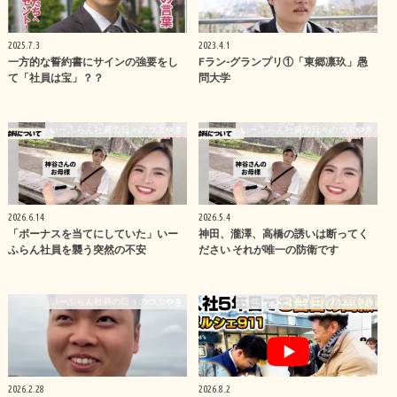
2025.7.3
2023.4.1
一方的な誓約書にサインの強要をし
Fラン-グランプリ①「東郷凛玖」愚
て「社員は宝」？？
問大学
いーふらん社員の日々のつぶやき
いーふらん社員の日々のつぶやき
2026.6.14
2026.5.4
「ボーナスを当てにしていた」いー
神田、瀧澤、高橋の誘いは断ってく
ふらん社員を襲う突然の不安
ださい それが唯一の防衛です
いーふらん社員の日々のつぶやき
いーふらん社員の日々のつぶやき
2026.2.28
2026.8.2