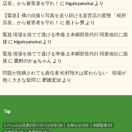
店長」から被害者を守れ！
に
higaisyanokai
より
【緊急】裸の自撮り写真を送り続ける直営店の変態 「税所
店長」から被害者を守れ！
に
筋トレ男
より
緊急 現場を捨てて逃げる準備 土本瞬部長代行 同業他社に面
接
に
higaisyanokai
より
緊急 現場を捨てて逃げる準備 土本瞬部長代行 同業他社に面
接
に
鹿村のかぁちゃん
より
問題が指摘されても責任者 松村翔大は変わらない 現場が
抱く大きな疑問
に
肥後宏治
より
Tag
いーふらん社員の日々のつぶやき
(2)
お知らせ
(33)
内部監査
(1)