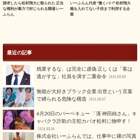
請求したら松村翔大に殴られた 正当
いーふらん代表 "働くパパ" 松村翔大
な権利が暴力で封じられる職場 いー
籍を入れてない子供まで利用する企
ふらん
業
最近の記事
残業するな、は完全に虚偽 正しくは「客は
逃がすな」社員を潰す二重命令
2026.08.08
無能が大好きブラック企業 出世という言葉
で縛られる危険な構造
2026.08.07
6月20日のバーベキュー 「漢 神田純さん」キ
ャバクラ詐欺の主犯カバオ松村に物申す！
2026.08.06
株式会社いーふらんでは、仕事中に裸の写真