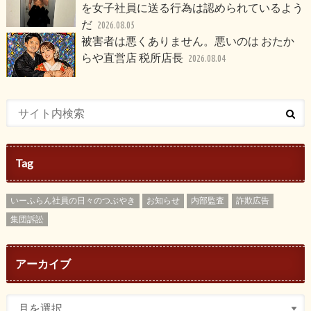
を女子社員に送る行為は認められているよう
だ
2026.08.05
被害者は悪くありません。悪いのは おたか
らや直営店 税所店長
2026.08.04
Tag
いーふらん社員の日々のつぶやき
お知らせ
内部監査
詐欺広告
集団訴訟
アーカイブ