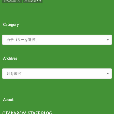
詐欺広告
(1)
集団訴訟
(1)
Category
Archives
About
OTAKARAYA STAFF BLOG