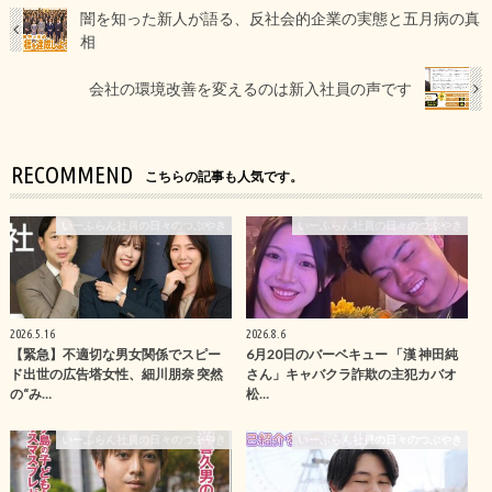
闇を知った新人が語る、反社会的企業の実態と五月病の真
相
会社の環境改善を変えるのは新入社員の声です
RECOMMEND
こちらの記事も人気です。
いーふらん社員の日々のつぶやき
いーふらん社員の日々のつぶやき
2026.5.16
2026.8.6
【緊急】不適切な男女関係でスピー
6月20日のバーベキュー 「漢 神田純
ド出世の広告塔女性、細川朋奈 突然
さん」キャバクラ詐欺の主犯カバオ
の“み…
松…
いーふらん社員の日々のつぶやき
いーふらん社員の日々のつぶやき