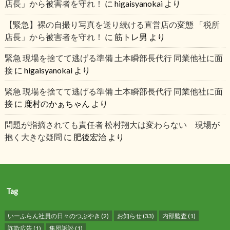
店長」から被害者を守れ！
に
higaisyanokai
より
【緊急】裸の自撮り写真を送り続ける直営店の変態 「税所
店長」から被害者を守れ！
に
筋トレ男
より
緊急 現場を捨てて逃げる準備 土本瞬部長代行 同業他社に面
接
に
higaisyanokai
より
緊急 現場を捨てて逃げる準備 土本瞬部長代行 同業他社に面
接
に
鹿村のかぁちゃん
より
問題が指摘されても責任者 松村翔大は変わらない 現場が
抱く大きな疑問
に
肥後宏治
より
Tag
いーふらん社員の日々のつぶやき
(2)
お知らせ
(33)
内部監査
(1)
詐欺広告
(1)
集団訴訟
(1)