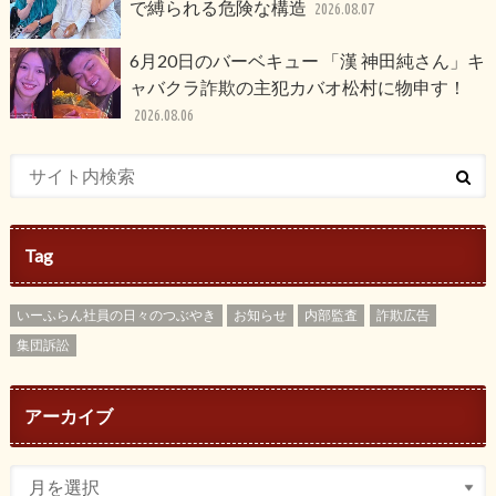
で縛られる危険な構造
2026.08.07
6月20日のバーベキュー 「漢 神田純さん」キ
ャバクラ詐欺の主犯カバオ松村に物申す！
2026.08.06
Tag
いーふらん社員の日々のつぶやき
お知らせ
内部監査
詐欺広告
集団訴訟
アーカイブ