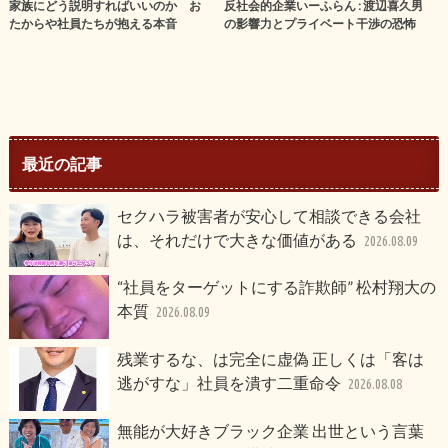
家族にどう説明すればいいのか お
反社会的企業いーふらん : 渡辺喜久男
たからや社員たちが抱える本音
の影響力とプライベート干渉の恐怖
最近の記事
セクハラ被害者が安心して相談できる会社
は、それだけで大きな価値がある
2026.08.09
“社員をターゲットにする詐欺師” 松村翔大の
本質
2026.08.09
残業するな、は完全に虚偽 正しくは「客は
逃がすな」社員を潰す二重命令
2026.08.08
無能が大好きブラック企業 出世という言葉