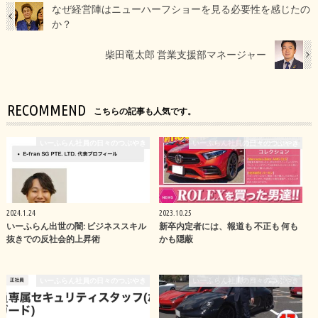
なぜ経営陣はニューハーフショーを見る必要性を感じたの
か？
柴田竜太郎 営業支援部マネージャー
RECOMMEND
こちらの記事も人気です。
いーふらん社員の日々のつぶやき
いーふらん社員の日々のつぶやき
2024.1.24
2023.10.25
いーふらん出世の闇: ビジネススキル
新卒内定者には、報道も 不正も 何も
抜きでの反社会的上昇術
かも隠蔽
いーふらん社員の日々のつぶやき
いーふらん社員の日々のつぶやき