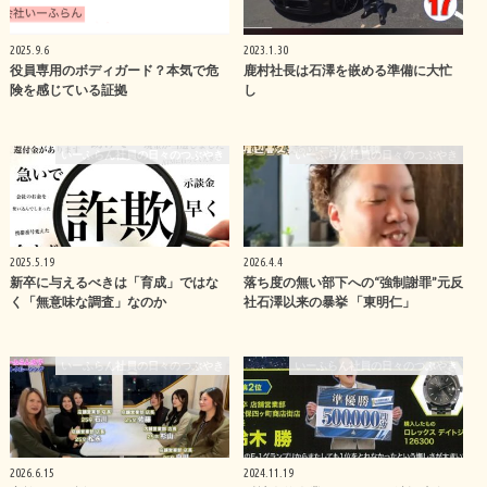
2025.9.6
2023.1.30
役員専用のボディガード？本気で危
鹿村社長は石澤を嵌める準備に大忙
険を感じている証拠
し
いーふらん社員の日々のつぶやき
いーふらん社員の日々のつぶやき
2025.5.19
2026.4.4
新卒に与えるべきは「育成」ではな
落ち度の無い部下への“強制謝罪”元反
く「無意味な調査」なのか
社石澤以来の暴挙 「東明仁」
いーふらん社員の日々のつぶやき
いーふらん社員の日々のつぶやき
2026.6.15
2024.11.19