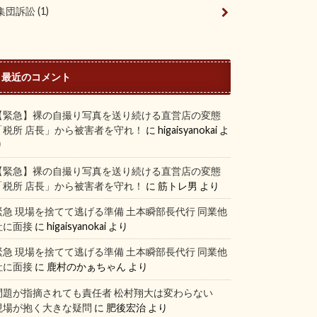
集団訴訟
(1)
最近のコメント
【緊急】裸の自撮り写真を送り続ける直営店の変態
「税所 店長」から被害者を守れ！
に
higaisyanokai
よ
り
【緊急】裸の自撮り写真を送り続ける直営店の変態
「税所 店長」から被害者を守れ！
に
筋トレ男
より
緊急 現場を捨てて逃げる準備 土本瞬部長代行 同業他
社に面接
に
higaisyanokai
より
緊急 現場を捨てて逃げる準備 土本瞬部長代行 同業他
社に面接
に
鹿村のかぁちゃん
より
問題が指摘されても責任者 松村翔大は変わらない
現場が抱く大きな疑問
に
肥後宏治
より