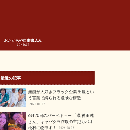
おたからや自由書込み
CONTACT
最近の記事
無能が大好きブラック企業 出世とい
う言葉で縛られる危険な構造
2026.08.07
6月20日のバーベキュー 「漢 神田純
さん」キャバクラ詐欺の主犯カバオ
松村に物申す！
2026.08.06