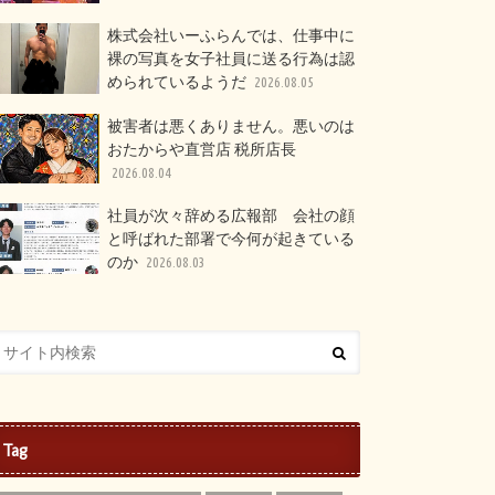
株式会社いーふらんでは、仕事中に
裸の写真を女子社員に送る行為は認
められているようだ
2026.08.05
被害者は悪くありません。悪いのは
おたからや直営店 税所店長
2026.08.04
社員が次々辞める広報部 会社の顔
と呼ばれた部署で今何が起きている
のか
2026.08.03
Tag