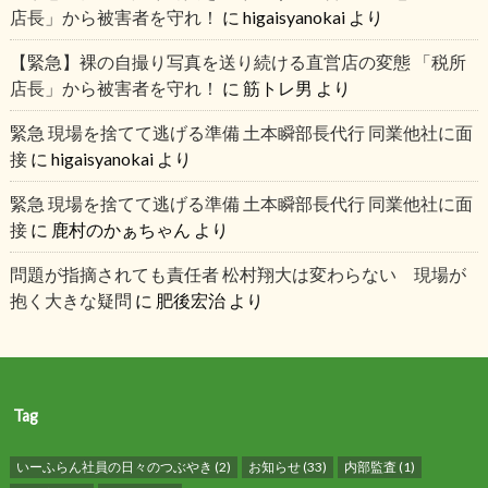
店長」から被害者を守れ！
に
higaisyanokai
より
【緊急】裸の自撮り写真を送り続ける直営店の変態 「税所
店長」から被害者を守れ！
に
筋トレ男
より
緊急 現場を捨てて逃げる準備 土本瞬部長代行 同業他社に面
接
に
higaisyanokai
より
緊急 現場を捨てて逃げる準備 土本瞬部長代行 同業他社に面
接
に
鹿村のかぁちゃん
より
問題が指摘されても責任者 松村翔大は変わらない 現場が
抱く大きな疑問
に
肥後宏治
より
Tag
いーふらん社員の日々のつぶやき
(2)
お知らせ
(33)
内部監査
(1)