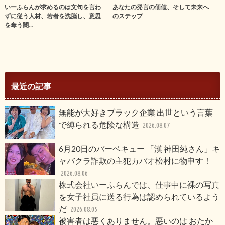
いーふらんが求めるのは文句を言わ
あなたの発言の価値、そして未来へ
ずに従う人材、若者を洗脳し、意思
のステップ
を奪う闇…
最近の記事
無能が大好きブラック企業 出世という言葉
で縛られる危険な構造
2026.08.07
6月20日のバーベキュー 「漢 神田純さん」キ
ャバクラ詐欺の主犯カバオ松村に物申す！
2026.08.06
株式会社いーふらんでは、仕事中に裸の写真
を女子社員に送る行為は認められているよう
だ
2026.08.05
被害者は悪くありません。悪いのは おたか