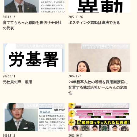
2024.7.17
2022.11.26
育ててもらった恩師を裏切り子会社
ポスティング異動は違法である
の代表
いーふらん社員の日々のつぶやき
いーふらん社員の日々のつぶやき
2022.6.11
2024.3.27
元社員の声、雇用
24年新卒入社の若者を採用面接官に
配置する株式会社いーふらんの危険
性
いーふらん社員の日々のつぶやき
いーふらん社員の日々のつぶやき
2024.11.8
2023.10.11