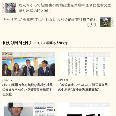
なんちゃって新婚 東の奥様は出産休暇中 まさに松村の里
帰り出産の時と同じ
キャリアは“所属先”では守れない 反社会的企業社員で崩れ
る人生
RECOMMEND
こちらの記事も人気です。
いーふらん社員の日々のつぶやき
いーふらん社員の日々のつぶやき
2026.1.6
2024.1.18
権力の濫用 今年も無能な鹿村が社長
「株式会社いーふらん」渡辺喜久男
のままならセクハラ被害者を放置す
の七原則 "反社会的 洗脳支配"
る反社…
いーふらん社員の日々のつぶやき
いーふらん社員の日々のつぶやき