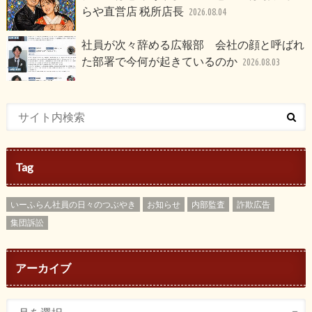
らや直営店 税所店長
2026.08.04
社員が次々辞める広報部 会社の顔と呼ばれ
た部署で今何が起きているのか
2026.08.03
Tag
いーふらん社員の日々のつぶやき
お知らせ
内部監査
詐欺広告
集団訴訟
アーカイブ