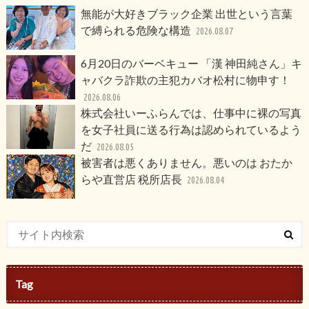
無能が大好きブラック企業 出世という言葉
で縛られる危険な構造
2026.08.07
6月20日のバーベキュー 「漢 神田純さん」キ
ャバクラ詐欺の主犯カバオ松村に物申す！
2026.08.06
株式会社いーふらんでは、仕事中に裸の写真
を女子社員に送る行為は認められているよう
だ
2026.08.05
被害者は悪くありません。悪いのは おたか
らや直営店 税所店長
2026.08.04
Tag