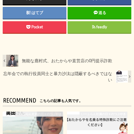
はてブ
送る
Pocket
feedly
無能な鹿村式、おたからや直営店の0円提示詐欺
忘年会での執行役員同士と暴力沙汰は隠蔽するべきではな
い
RECOMMEND
こちらの記事も人気です。
いーふらん社員の日々のつぶやき
いーふらん社員の日々のつぶやき