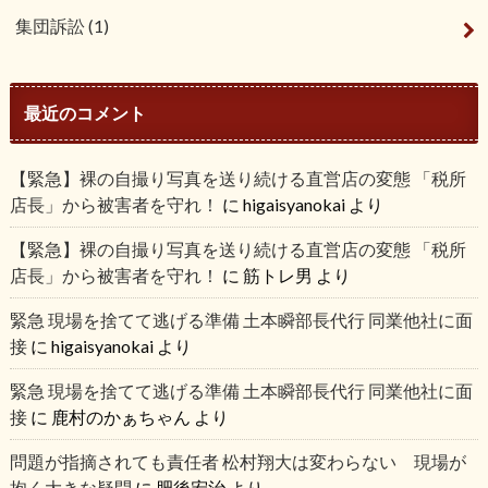
集団訴訟
(1)
最近のコメント
【緊急】裸の自撮り写真を送り続ける直営店の変態 「税所
店長」から被害者を守れ！
に
higaisyanokai
より
【緊急】裸の自撮り写真を送り続ける直営店の変態 「税所
店長」から被害者を守れ！
に
筋トレ男
より
緊急 現場を捨てて逃げる準備 土本瞬部長代行 同業他社に面
接
に
higaisyanokai
より
緊急 現場を捨てて逃げる準備 土本瞬部長代行 同業他社に面
接
に
鹿村のかぁちゃん
より
問題が指摘されても責任者 松村翔大は変わらない 現場が
抱く大きな疑問
に
肥後宏治
より