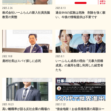
2025.2.26
2025.8.13
株式会社いーふらんの新入社員洗脳
過去SNSの拡散は危険 削除を強く願
教育の実態
い、今後の情報提供は不要です
いーふらん社員の日々のつぶやき
いーふらん社員の日々のつぶやき
2022.10.8
2025.8.1
鹿村社長はスパイ探しに必死
いーふらん成長の理由「元暴力団構
成員」の雇用を隠し利用した経営者
たち
いーふらん社員の日々のつぶやき
いーふらん社員の日々のつぶやき
2025.10.23
2023.7.22
高い離職率が語る反社企業の職場の
"借金地獄！お会長様推奨の高額ロー