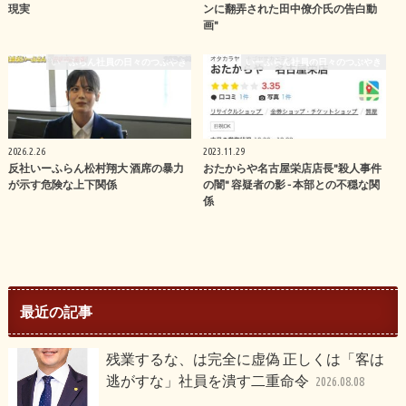
現実
ンに翻弄された田中僚介氏の告白動
画"
いーふらん社員の日々のつぶやき
いーふらん社員の日々のつぶやき
2026.2.26
2023.11.29
反社いーふらん松村翔大 酒席の暴力
おたからや名古屋栄店店長"殺人事件
が示す危険な上下関係
の闇" 容疑者の影 - 本部との不穏な関
係
最近の記事
残業するな、は完全に虚偽 正しくは「客は
逃がすな」社員を潰す二重命令
2026.08.08