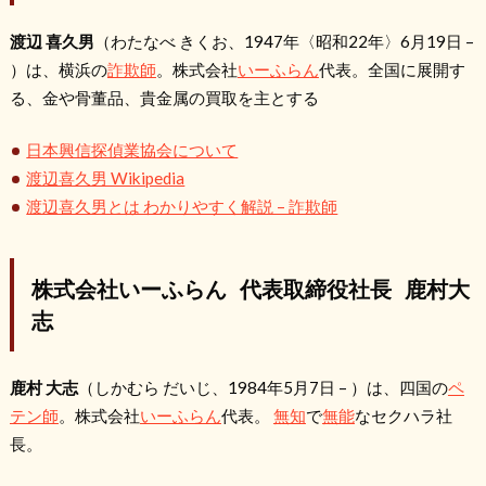
渡辺 喜久男
（わたなべ きくお、1947年〈昭和22年〉6月19日 –
）は、横浜の
詐欺師
。株式会社
いーふらん
代表。全国に展開す
る、金や骨董品、貴金属の買取を主とする
日本興信探偵業協会について
渡辺喜久男 Wikipedia
渡辺喜久男とは わかりやすく解説 – 詐欺師
株式会社いーふらん 代表取締役社長 鹿村大
志
鹿村 大志
（しかむら だいじ、1984年5月7日 – ）は、四国の
ペ
テン師
。株式会社
いーふらん
代表。
無知
で
無能
なセクハラ社
長。