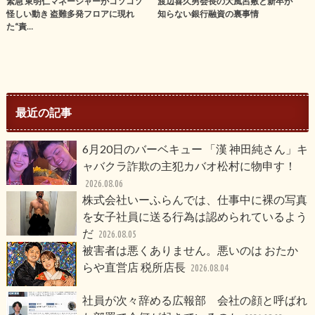
緊急 東明仁マネージャーがコソコソ
渡辺喜久男会長の大風呂敷と新卒が
怪しい動き 盗難多発フロアに現れ
知らない銀行融資の裏事情
た“責…
最近の記事
6月20日のバーベキュー 「漢 神田純さん」キ
ャバクラ詐欺の主犯カバオ松村に物申す！
2026.08.06
株式会社いーふらんでは、仕事中に裸の写真
を女子社員に送る行為は認められているよう
だ
2026.08.05
被害者は悪くありません。悪いのは おたか
らや直営店 税所店長
2026.08.04
社員が次々辞める広報部 会社の顔と呼ばれ