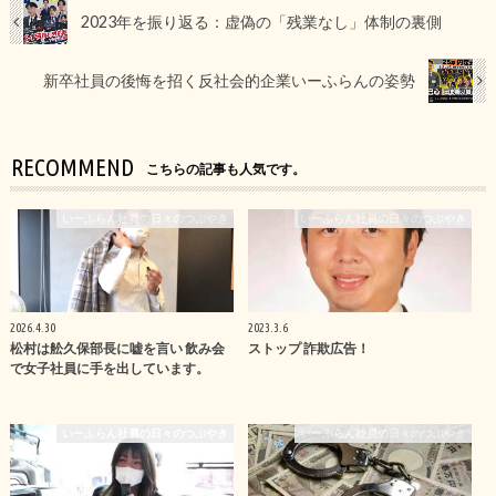
2023年を振り返る：虚偽の「残業なし」体制の裏側
新卒社員の後悔を招く反社会的企業いーふらんの姿勢
RECOMMEND
こちらの記事も人気です。
いーふらん社員の日々のつぶやき
いーふらん社員の日々のつぶやき
2026.4.30
2023.3.6
松村は舩久保部長に嘘を言い 飲み会
ストップ 詐欺広告！
で女子社員に手を出しています。
いーふらん社員の日々のつぶやき
いーふらん社員の日々のつぶやき