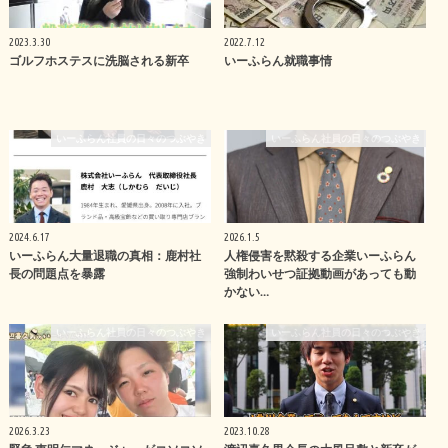
2023.3.30
2022.7.12
ゴルフホステスに洗脳される新卒
いーふらん就職事情
いーふらん社員の日々のつぶやき
いーふらん社員の日々のつぶやき
2024.6.17
2026.1.5
いーふらん大量退職の真相：鹿村社
人権侵害を黙殺する企業いーふらん
長の問題点を暴露
強制わいせつ証拠動画があっても動
かない…
いーふらん社員の日々のつぶやき
いーふらん社員の日々のつぶやき
2026.3.23
2023.10.28