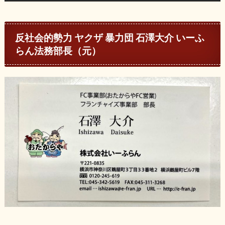
反社会的勢力 ヤクザ 暴力団 石澤大介 いーふ
らん法務部長（元）