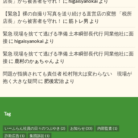
店長」から被害者を守れ！
に
higaisyanokai
より
【緊急】裸の自撮り写真を送り続ける直営店の変態 「税所
店長」から被害者を守れ！
に
筋トレ男
より
緊急 現場を捨てて逃げる準備 土本瞬部長代行 同業他社に面
接
に
higaisyanokai
より
緊急 現場を捨てて逃げる準備 土本瞬部長代行 同業他社に面
接
に
鹿村のかぁちゃん
より
問題が指摘されても責任者 松村翔大は変わらない 現場が
抱く大きな疑問
に
肥後宏治
より
Tag
いーふらん社員の日々のつぶやき
(2)
お知らせ
(33)
内部監査
(1)
詐欺広告
(1)
集団訴訟
(1)