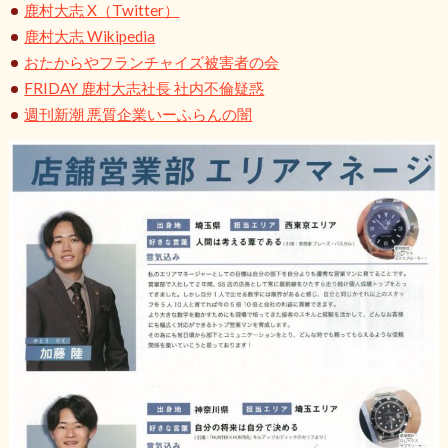
鹿村大志 X（Twitter）
鹿村大志 Wikipedia
おたからやフランチャイズ被害者の会
FRIDAY 鹿村大志社長 社内不倫疑惑
週刊新潮 悪質企業いーふらんの闇