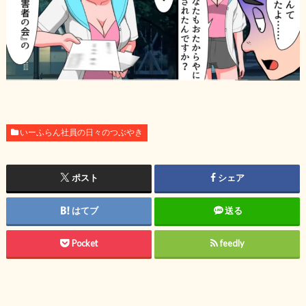
いーふらん社員の日々のつぶやき
ポスト
シェア
はてブ
送る
Pocket
feedly