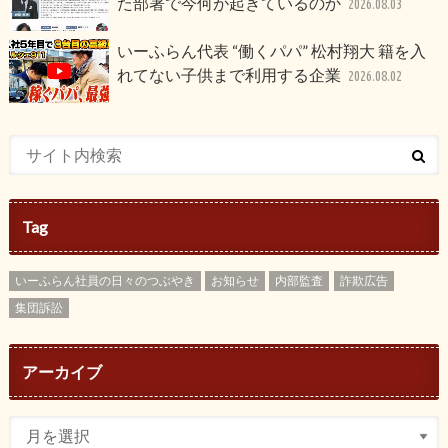
た部署で今何が起きているのか
2026.08.03
いーふらん代表 “働くパパ” 松村翔大 籍を入
れてない子供まで利用する企業
2026.08.02
Tag
いーふらん社員の日々のつぶやき
お知らせ
内部監査
詐欺広告
集団訴訟
アーカイブ