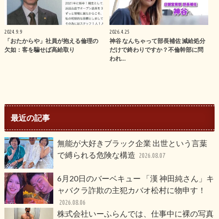
2024.9.9
2026.4.25
「おたからや」社員が抱える倫理の
神谷 なんちゃって部長補佐 減給処分
欠如：客を騙せば高給取り
だけで終わりですか？不倫幹部に問
われ…
最近の記事
無能が大好きブラック企業 出世という言葉
で縛られる危険な構造
2026.08.07
6月20日のバーベキュー 「漢 神田純さん」キ
ャバクラ詐欺の主犯カバオ松村に物申す！
2026.08.06
株式会社いーふらんでは、仕事中に裸の写真