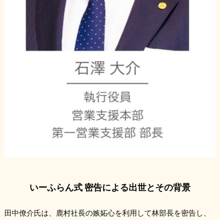
いーふらん式 密告による出世とその背景
田中僚介氏は、鹿村社長の嫉妬心を利用して林部長を密告し、