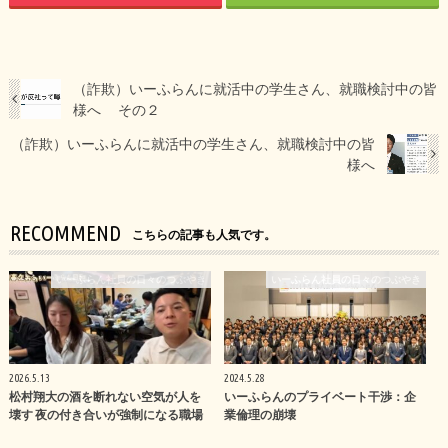
（詐欺）いーふらんに就活中の学生さん、就職検討中の皆
様へ その２
（詐欺）いーふらんに就活中の学生さん、就職検討中の皆
様へ
RECOMMEND
こちらの記事も人気です。
いーふらん社員の日々のつぶやき
いーふらん社員の日々のつぶやき
2026.5.13
2024.5.28
松村翔大の酒を断れない空気が人を
いーふらんのプライベート干渉：企
壊す 夜の付き合いが強制になる職場
業倫理の崩壊