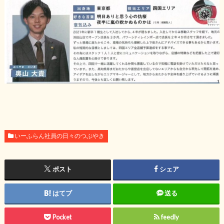
いーふらん社員の日々のつぶやき
ポスト
シェア
はてブ
送る
Pocket
feedly