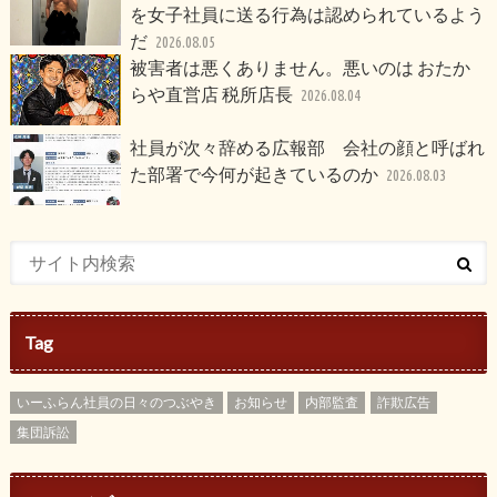
を女子社員に送る行為は認められているよう
だ
2026.08.05
被害者は悪くありません。悪いのは おたか
らや直営店 税所店長
2026.08.04
社員が次々辞める広報部 会社の顔と呼ばれ
た部署で今何が起きているのか
2026.08.03
Tag
いーふらん社員の日々のつぶやき
お知らせ
内部監査
詐欺広告
集団訴訟