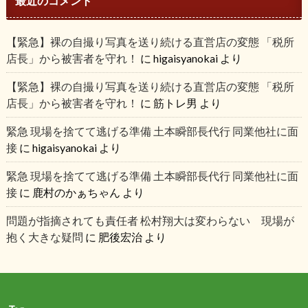
最近のコメント
【緊急】裸の自撮り写真を送り続ける直営店の変態 「税所
店長」から被害者を守れ！
に
higaisyanokai
より
【緊急】裸の自撮り写真を送り続ける直営店の変態 「税所
店長」から被害者を守れ！
に
筋トレ男
より
緊急 現場を捨てて逃げる準備 土本瞬部長代行 同業他社に面
接
に
higaisyanokai
より
緊急 現場を捨てて逃げる準備 土本瞬部長代行 同業他社に面
接
に
鹿村のかぁちゃん
より
問題が指摘されても責任者 松村翔大は変わらない 現場が
抱く大きな疑問
に
肥後宏治
より