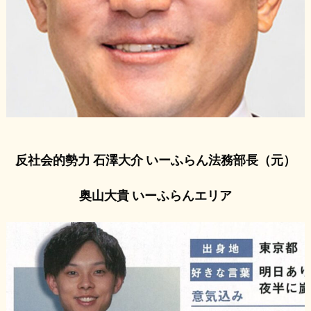
反社会的勢力 石澤大介 いーふらん法務部長（元）
奥山大貴 いーふらんエリア