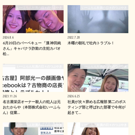
いーふらん社員の日々のつぶやき
いーふらん社員の日々のつぶやき
2026.8.6
2022.7.28
6月20日のバーベキュー 「漢 神田純
木曜の朝礼で社内トラブル！
さん」キャバクラ詐欺の主犯カバオ
松…
いーふらん社員の日々のつぶやき
いーふらん社員の日々のつぶやき
2023.11.26
2026.6.25
名古屋栄店オーナー殺人の犯人は元
社員が次々辞める広報部 第二のポス
おたからや（本部株式会社いーふら
ティング部と呼ばれた部署で今何が
ん）従業…
起きて…
いーふらん社員の日々のつぶやき
いーふらん社員の日々のつぶやき