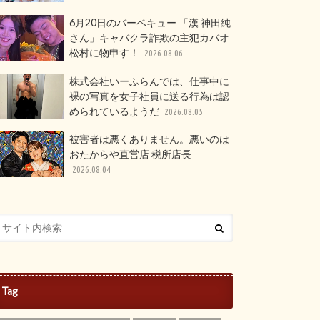
6月20日のバーベキュー 「漢 神田純
さん」キャバクラ詐欺の主犯カバオ
松村に物申す！
2026.08.06
株式会社いーふらんでは、仕事中に
裸の写真を女子社員に送る行為は認
められているようだ
2026.08.05
被害者は悪くありません。悪いのは
おたからや直営店 税所店長
2026.08.04
Tag