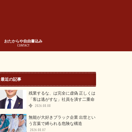
おたからや自由書込み
CONTACT
最近の記事
残業するな、は完全に虚偽 正しくは
「客は逃がすな」社員を潰す二重命
令
2026.08.08
無能が大好きブラック企業 出世とい
う言葉で縛られる危険な構造
2026.08.07