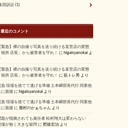
集団訴訟
(1)
最近のコメント
【緊急】裸の自撮り写真を送り続ける直営店の変態
「税所 店長」から被害者を守れ！
に
higaisyanokai
よ
り
【緊急】裸の自撮り写真を送り続ける直営店の変態
「税所 店長」から被害者を守れ！
に
筋トレ男
より
緊急 現場を捨てて逃げる準備 土本瞬部長代行 同業他
社に面接
に
higaisyanokai
より
緊急 現場を捨てて逃げる準備 土本瞬部長代行 同業他
社に面接
に
鹿村のかぁちゃん
より
問題が指摘されても責任者 松村翔大は変わらない
現場が抱く大きな疑問
に
肥後宏治
より