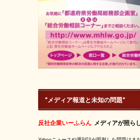
“メディア報道と未知の問題”
反社企業いーふらん
メディアが照ら
Yahooニュースや週刊誌が照射した問題は