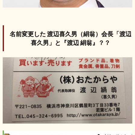
名前変更した 渡辺喜久男（絹翁）会長「渡辺
喜久男」と『渡辺 絹翁』？？